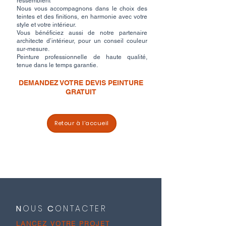
ressemblent
Nous vous accompagnons dans le choix des
teintes et des finitions, en harmonie avec votre
style et votre intérieur.
Vous bénéficiez aussi de notre partenaire
architecte d’intérieur, pour un conseil couleur
sur-mesure.
Peinture professionnelle de haute qualité,
tenue dans le temps garantie.
DEMANDEZ VOTRE DEVIS PEINTURE
GRATUIT
Retour à l’accueil
Peintre maison Marne et Seine-et-Marne –
Intérieur, extérieur, façades
N
OUS
C
ONTACTER
LANCEZ VOTRE PROJET