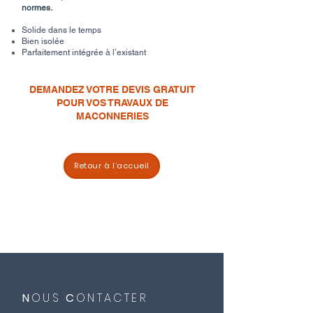
normes.
Solide dans le temps
Bien isolée
Parfaitement intégrée à l’existant
DEMANDEZ VOTRE DEVIS GRATUIT
POUR VOS TRAVAUX DE
MACONNERIES
Retour à l’accueil
Maçon gros œuvre Marne et Seine-et-
Marne – Fondations, murs porteurs,
extensions
N
OUS
C
ONTACTER